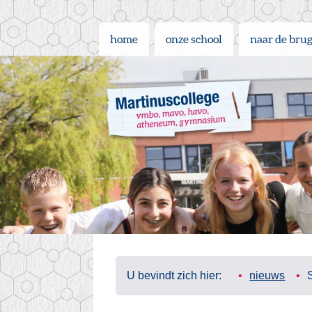
home
onze school
naar de bru
U bevindt zich hier:
nieuws