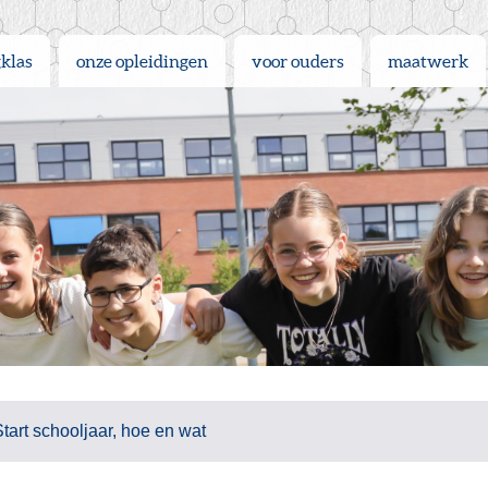
gklas
onze opleidingen
voor ouders
maatwerk
Start schooljaar, hoe en wat