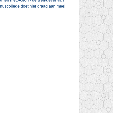
, samen met Action - de werkgever van
tinuscollege doet hier graag aan mee!