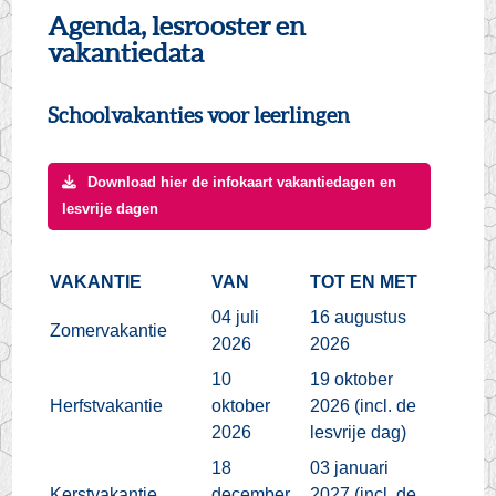
Agenda, lesrooster en
vakantiedata
Schoolvakanties voor leerlingen
Download hier de infokaart vakantiedagen en
lesvrije dagen
VAKANTIE
VAN
TOT EN MET
04 juli
16 augustus
Zomervakantie
2026
2026
10
19 oktober
Herfstvakantie
oktober
2026 (incl. de
2026
lesvrije dag)
18
03 januari
Kerstvakantie
december
2027 (incl. de