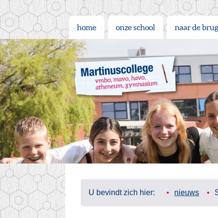
home
onze school
naar de bru
U bevindt zich hier:
nieuws