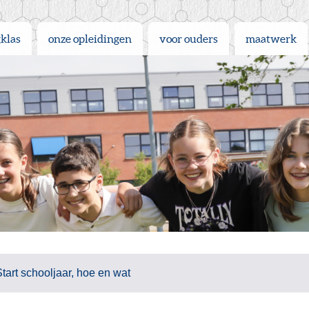
gklas
onze opleidingen
voor ouders
maatwerk
Start schooljaar, hoe en wat