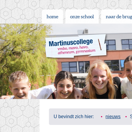
home
onze school
naar de bru
U bevindt zich hier:
nieuws