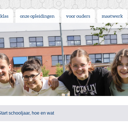
gklas
onze opleidingen
voor ouders
maatwerk
Start schooljaar, hoe en wat