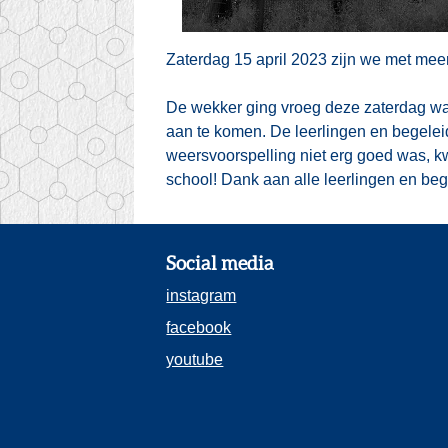
Zaterdag 15 april 2023 zijn we met mee
De wekker ging vroeg deze zaterdag wan
aan te komen. De leerlingen en begelei
weersvoorspelling niet erg goed was, k
school! Dank aan alle leerlingen en beg
Social media
instagram
facebook
youtube