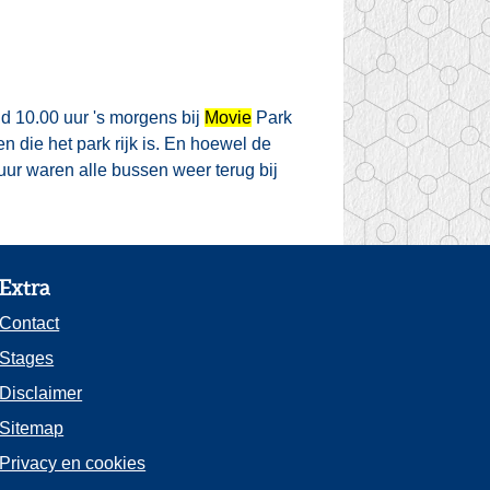
d 10.00 uur 's morgens bij
Movie
Park
 die het park rijk is. En hoewel de
ur waren alle bussen weer terug bij
Extra
Contact
Stages
Disclaimer
Sitemap
Privacy en cookies