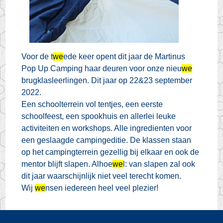
Voor de t
we
ede keer opent dit jaar de Martinus
Pop Up Camping haar deuren voor onze nieu
we
brugklasleerlingen. Dit jaar op 22&23 september
2022.
Een schoolterrein vol tentjes, een eerste
schoolfeest, een spookhuis en allerlei leuke
activiteiten en workshops. Alle ingredienten voor
een geslaagde campingeditie. De klassen staan
op het campingterrein gezellig bij elkaar en ook de
mentor blijft slapen. Alhoe
we
l: van slapen zal ook
dit jaar waarschijnlijk niet veel terecht komen.
Wij
we
nsen iedereen heel veel plezier!