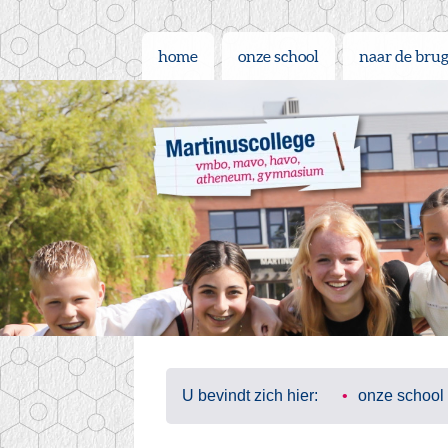
home
onze school
naar de bru
U bevindt zich hier:
onze school