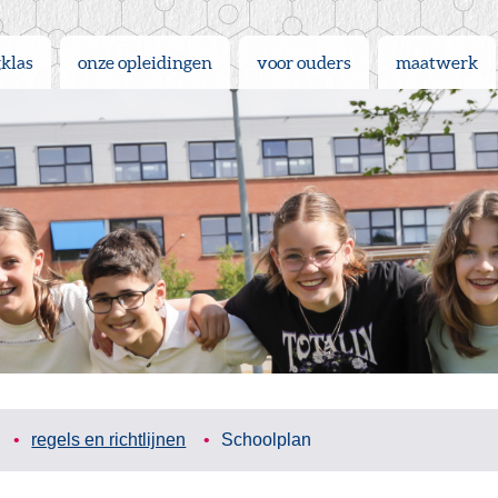
gklas
onze opleidingen
voor ouders
maatwerk
regels en richtlijnen
Schoolplan